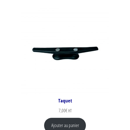
Taquet
7,00
€
HT
Ajouter au panier