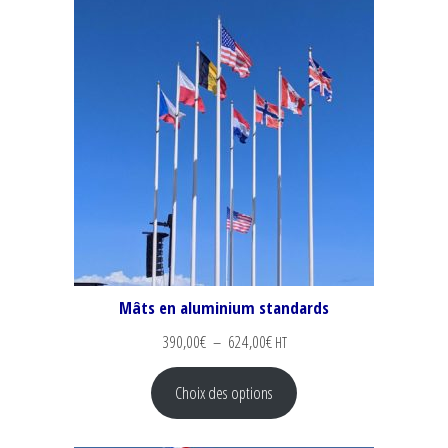
Mâts en aluminium standards
Plage de prix : 390,00€ à 624,00
390,00
€
–
624,00
€
HT
Choix des options