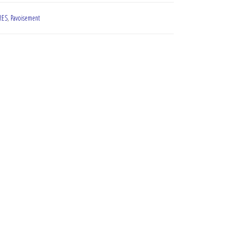
RES
,
Pavoisement