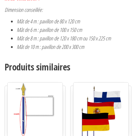
Dimension conseillée:
Mât de 4 m : pavillon de 80 x 120 cm
Mât de 6 m : pavillon de 100 x 150 cm
Mât de 8 m : pavillon de 120 x 180 cm ou 150 x 225 cm
Mât de 10 m : pavillon de 200 x 300 cm
Produits similaires