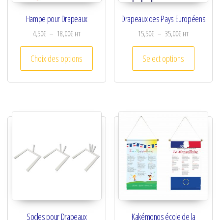
Hampe pour Drapeaux
Drapeaux des Pays Européens
Plage de prix : 4,50€ à 18,00€
Plage de prix :
4,50
€
–
18,00
€
15,50
€
–
35,00
€
HT
HT
Ce produit a plusieurs variations. Les optio
Ce produi
Choix des options
Select options
Socles pour Drapeaux
Kakémonos école de la