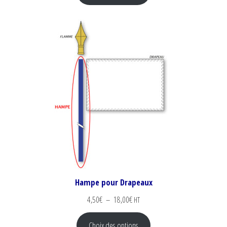
Hampe pour Drapeaux
Plage de prix : 4,50€ à 18,00€
4,50
€
–
18,00
€
HT
Choix des options