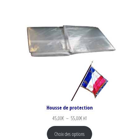
Housse de protection
Plage de prix : 45,00€ à 55,00€
45,00
€
–
55,00
€
HT
Choix des options