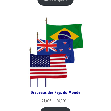
Drapeaux des Pays du Monde
Plage de prix : 21,00€ à 56,00€
21,00
€
–
56,00
€
HT