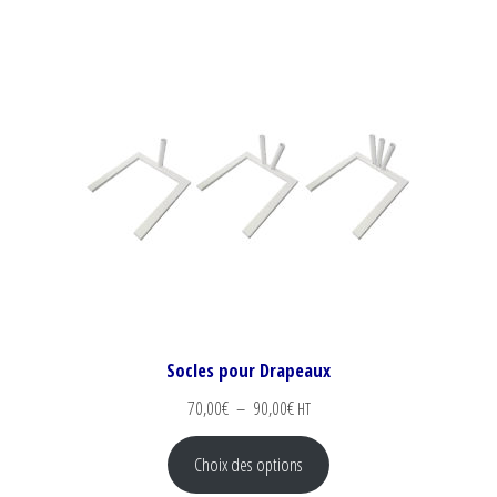
Socles pour Drapeaux
Plage de prix : 70,00€ à 90,00€
70,00
€
–
90,00
€
HT
Choix des options