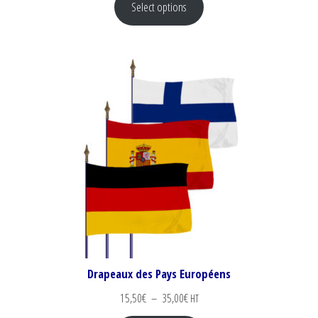
Select options
Drapeaux des Pays Européens
Plage de prix : 15,50€ à 35,00€
15,50
€
–
35,00
€
HT