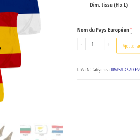
Dim. tissu (H x L)
Nom du Pays Européen
*
quantité de Drapeaux d
-
+
Ajouter a
UGS :
ND
Catégories :
DRAPEAUX & ACCES