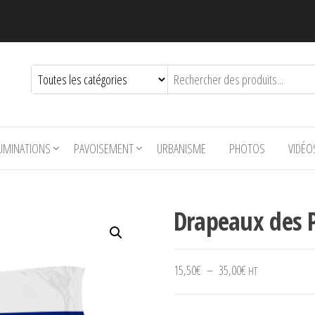
LUMINATIONS
PAVOISEMENT
URBANISME
PHOTOS
VIDÉO
Drapeaux des 
Plage de prix : 1
15,50
€
–
35,00
€
HT