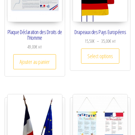
Plaque Déclaration des Droits de
Drapeaux des Pays Européens
l’Homme
Plage de prix :
15,50
€
–
35,00
€
HT
49,00
€
HT
Ce produi
Select options
Ajouter au panier