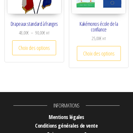
Drapeaux standard à franges
Kakémonos école de la
confiance
Plage de prix : 48,00€ à 90,00€
48,00
€
–
90,00
€
HT
25,00
€
HT
Ce produit a plusieurs variations. Les optio
Choix des options
Ce prod
Choix des options
INFORMATIONS
Mentions légales
Conditions générales de vente