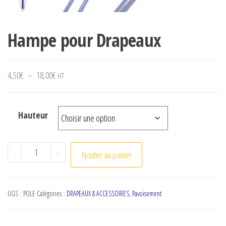
Hampe pour Drapeaux
Plage de prix : 4,50€ à 18,00€
4,50
€
–
18,00
€
HT
Hauteur
quantité de Hampe pour Drapeaux
-
+
Ajouter au panier
UGS :
POLE
Catégories :
DRAPEAUX & ACCESSOIRES
,
Pavoisement