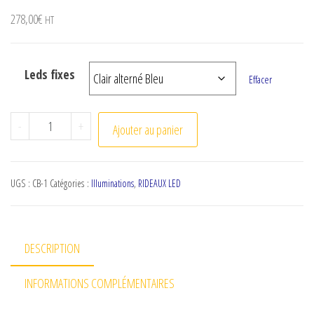
278,00
€
HT
Leds fixes
Effacer
quantité de Rideaux led fixes hauteur 3m
-
+
Ajouter au panier
UGS :
CB-1
Catégories :
Illuminations
,
RIDEAUX LED
DESCRIPTION
INFORMATIONS COMPLÉMENTAIRES