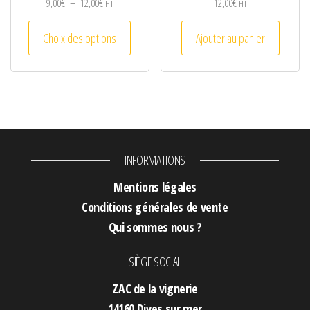
Plage de prix : 9,00€ à 12,00€
9,00
€
–
12,00
€
12,00
€
HT
HT
Ce produit a plusieurs variations. Les optio
Choix des options
Ajouter au panier
INFORMATIONS
Mentions légales
Conditions générales de vente
Qui sommes nous ?
SIÈGE SOCIAL
ZAC de la vignerie
14160 Dives sur mer