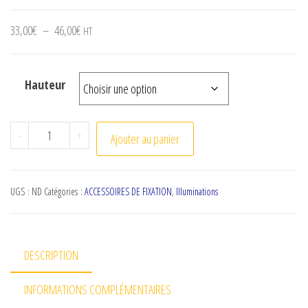
Plage de prix : 33,00€ à 46,00€
33,00
€
–
46,00
€
HT
Hauteur
quantité de Lot Platines pour Décors
-
+
Ajouter au panier
UGS :
ND
Catégories :
ACCESSOIRES DE FIXATION
,
Illuminations
DESCRIPTION
INFORMATIONS COMPLÉMENTAIRES