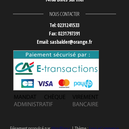
NOUS CONTACTER
Tel: 0231241533
Fax: 0231797391
Email: sasbalder@orange.fr
Fièrement propulsé par
WordPress
|
Thème :
Envo eCommerce