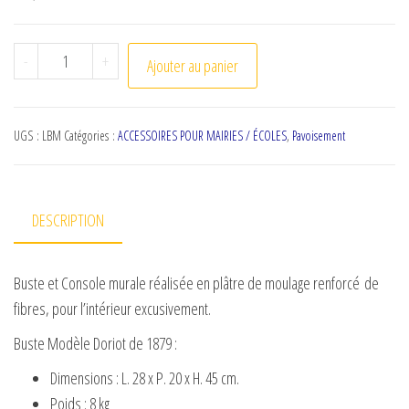
quantité de Lot Buste + Socle de Marianne
-
+
Ajouter au panier
UGS :
LBM
Catégories :
ACCESSOIRES POUR MAIRIES / ÉCOLES
,
Pavoisement
DESCRIPTION
Buste et Console murale réalisée en plâtre de moulage renforcé de
fibres, pour l’intérieur excusivement.
Buste Modèle Doriot de 1879 :
Dimensions : L. 28 x P. 20 x H. 45 cm.
Poids : 8 kg