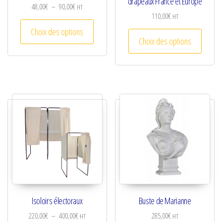
drapeaux France et Europe
Plage de prix : 48,00€ à 90,00€
48,00
€
–
90,00
€
HT
110,00
€
HT
Ce produit a plusieurs variations. Les optio
Choix des options
Ce prod
Choix des options
Isoloirs électoraux
Buste de Marianne
Plage de prix : 220,00€ à 400,00€
220,00
€
–
400,00
€
285,00
€
HT
HT