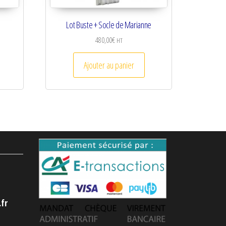
s
Lot Buste + Socle de Marianne
480,00
€
HT
t être choisies sur la page du produit
e produit a plusieurs variations. Les options peuvent être choisies sur la pa
Ajouter au panier
fr