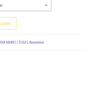
estige
u panier
POUR MAIRIES / ÉCOLES
,
Pavoisement