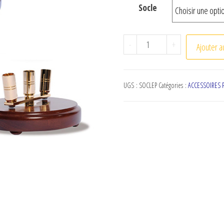
Socle
quantité de Socle de pr
-
+
Ajouter a
UGS :
SOCLEP
Catégories :
ACCESSOIRES 