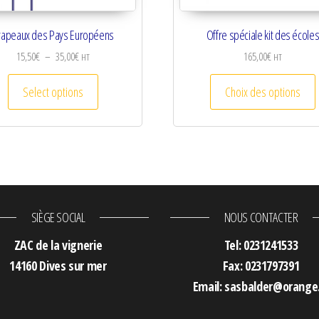
rapeaux des Pays Européens
Offre spéciale kit des école
Plage de prix : 15,50€ à 35,00€
15,50
€
–
35,00
€
165,00
€
HT
HT
riations. Les options peuvent être choisies sur la page du produit
Ce produit a plusieurs variations. Les options peuven
C
Select options
Choix des options
SIÈGE SOCIAL
NOUS CONTACTER
ZAC de la vignerie
Tel: 0231241533
14160 Dives sur mer
Fax: 0231797391
Email: sasbalder@orange.