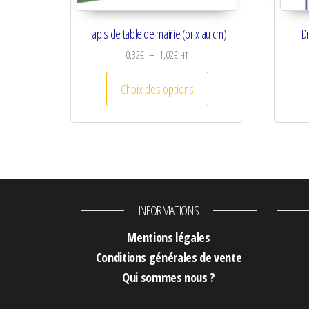
Tapis de table de mairie (prix au cm)
D
Plage de prix : 0,32€ à 1,02€
0,32
€
–
1,02
€
HT
Ce produit a plusieurs va
Choix des options
INFORMATIONS
Mentions légales
Conditions générales de vente
Qui sommes nous ?