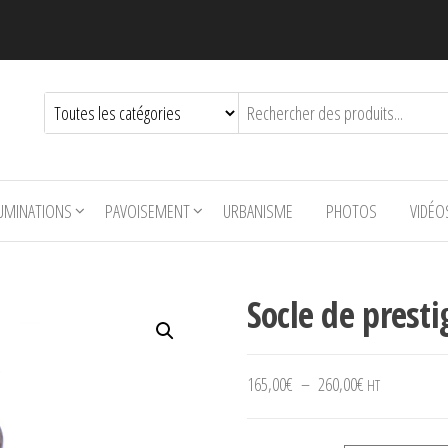
LUMINATIONS
PAVOISEMENT
URBANISME
PHOTOS
VIDÉO
Socle de presti
Plage de prix 
165,00
€
–
260,00
€
HT