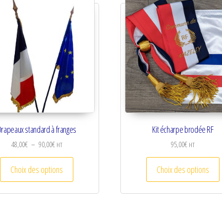
Drapeaux standard à franges
Kit écharpe brodée RF
Plage de prix : 48,00€ à 90,00€
48,00
€
–
90,00
€
95,00
€
HT
HT
Ce produit a plusieurs variations. Les options peuv
C
Choix des options
Choix des options