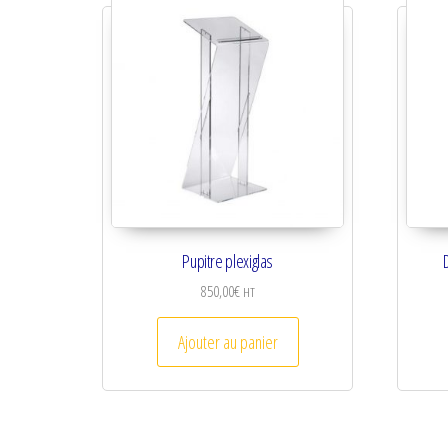
Pupitre plexiglas
850,00
€
HT
Ajouter au panier