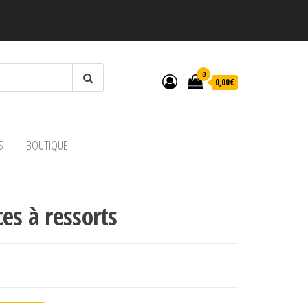
0
0,00€
S
BOUTIQUE
es à ressorts