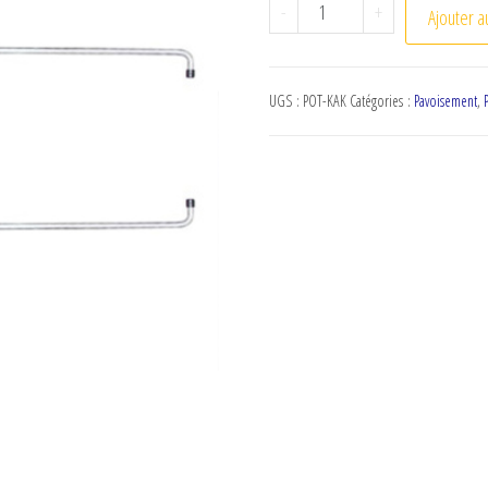
quantité de Lot de 2 po
-
+
Ajouter a
UGS :
POT-KAK
Catégories :
Pavoisement
,