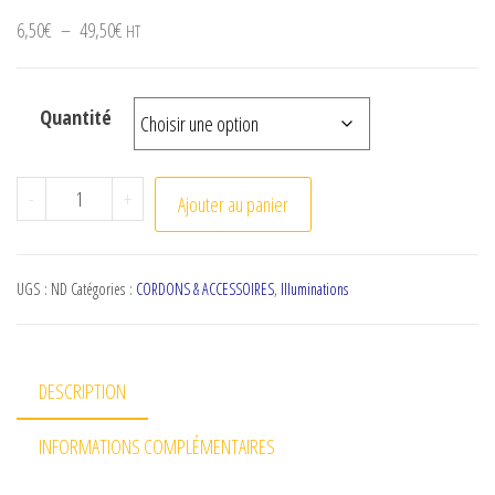
Plage de prix : 6,50€ à 49,50€
6,50
€
–
49,50
€
HT
Quantité
quantité de Kit de réparation
-
+
Ajouter au panier
UGS :
ND
Catégories :
CORDONS & ACCESSOIRES
,
Illuminations
DESCRIPTION
INFORMATIONS COMPLÉMENTAIRES