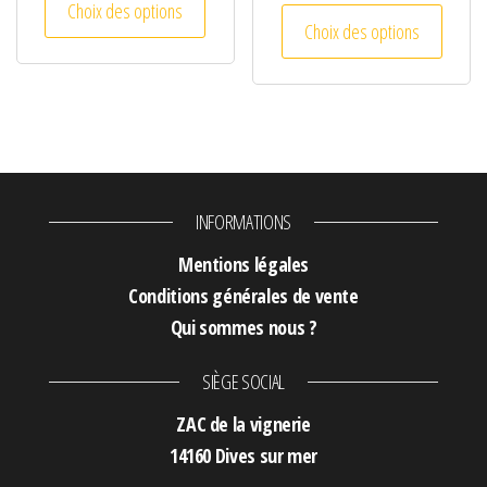
Choix des options
Ce prod
Choix des options
INFORMATIONS
Mentions légales
Conditions générales de vente
Qui sommes nous ?
SIÈGE SOCIAL
ZAC de la vignerie
14160 Dives sur mer