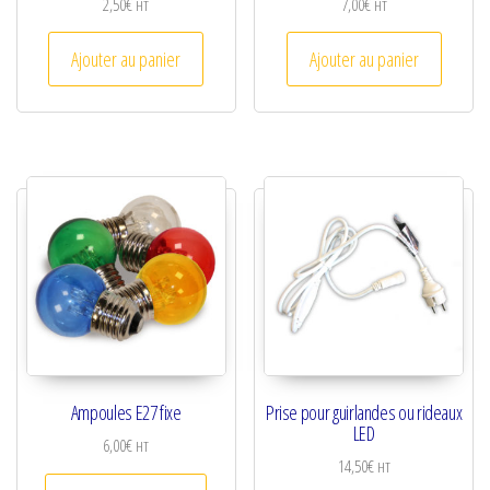
2,50
€
7,00
€
HT
HT
Ajouter au panier
Ajouter au panier
Ampoules E27 fixe
Prise pour guirlandes ou rideaux
LED
6,00
€
HT
14,50
€
HT
Ce produit a plusieurs variations. Les optio