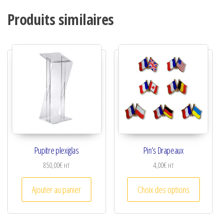
Produits similaires
Pupitre plexiglas
Pin’s Drapeaux
850,00
€
4,00
€
HT
HT
Ce prod
Ajouter au panier
Choix des options