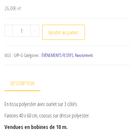
26,00
€
HT
quantité de Guirlande France XXL
-
+
Ajouter au panier
UGS :
GPF-G
Catégories :
ÉVÉNEMENTS FESTIFS
,
Pavoisement
DESCRIPTION
En tissu polyester avec ourlet sur 3 côtés.
Fanions 40 x 60 cm, cousus sur drisse polyester.
Vendues en bobines de 10 m.