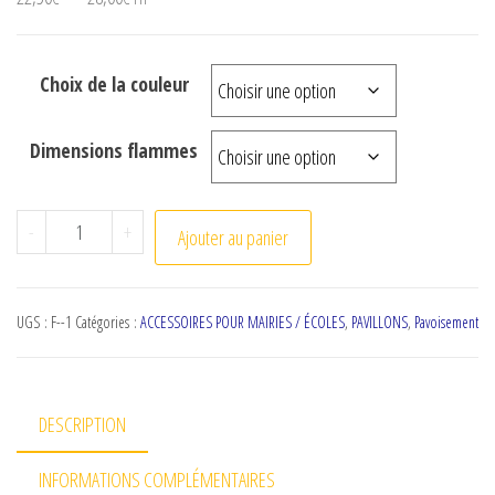
Choix de la couleur
Dimensions flammes
quantité de Flammes de plage
-
+
Ajouter au panier
UGS :
F--1
Catégories :
ACCESSOIRES POUR MAIRIES / ÉCOLES
,
PAVILLONS
,
Pavoisement
DESCRIPTION
INFORMATIONS COMPLÉMENTAIRES