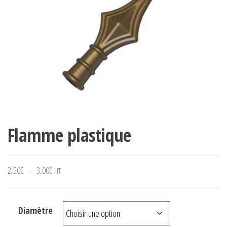
Flamme plastique
Plage de prix : 2,50€ à 3,00€
2,50
€
–
3,00
€
HT
Diamètre