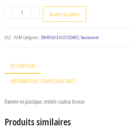
quantité de Flamme plastique
-
+
Ajouter au panier
UGS :
FLAM
Catégories :
DRAPEAUX & ACCESSOIRES
,
Pavoisement
DESCRIPTION
INFORMATIONS COMPLÉMENTAIRES
Flamme en plastique, teintée couleur bronze.
Produits similaires