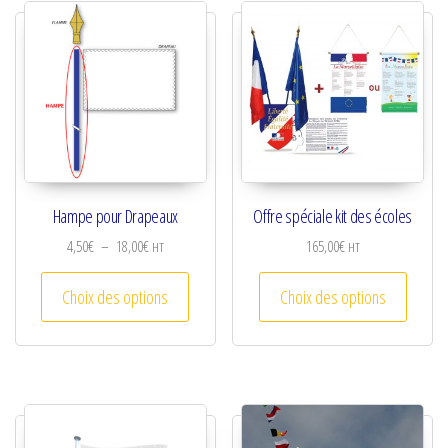
Hampe pour Drapeaux
Offre spéciale kit des écoles
Plage de prix : 4,50€ à 18,00€
4,50
€
–
18,00
€
165,00
€
HT
HT
Ce produit a plusieurs variations. Les optio
Ce prod
Choix des options
Choix des options