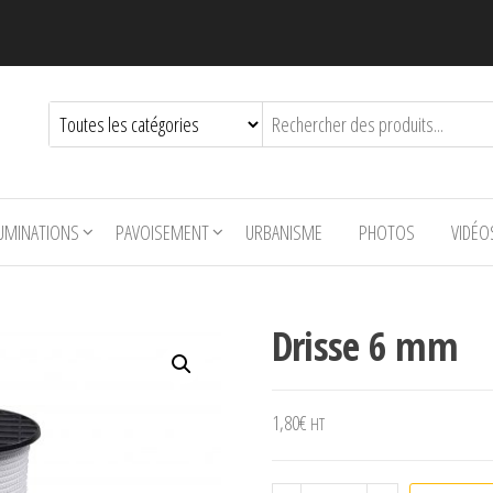
LUMINATIONS
PAVOISEMENT
URBANISME
PHOTOS
VIDÉO
Drisse 6 mm
1,80
€
HT