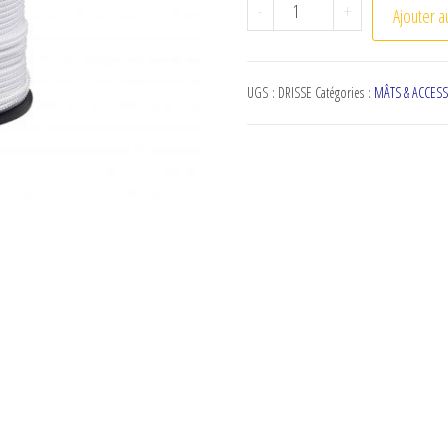
quantité de Drisse 6 m
-
+
Ajouter a
UGS :
DRISSE
Catégories :
MÂTS & ACCES