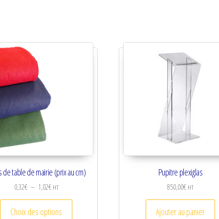
s de table de mairie (prix au cm)
Pupitre plexiglas
Plage de prix : 0,32€ à 1,02€
0,32
€
–
1,02
€
850,00
€
HT
HT
riations. Les options peuvent être choisies sur la page du produit
Ce produit a plusieurs variations. Les options peuv
Choix des options
Ajouter au panier