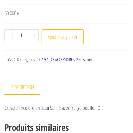
60,00
€
HT
quantité de Cravate tricolore en Satin
-
+
Ajouter au panier
UGS :
CTO
Catégories :
DRAPEAUX & ACCESSOIRES
,
Pavoisement
DESCRIPTION
Cravate Tricolore en tissu Satiné avec frange bouillon Or.
Produits similaires