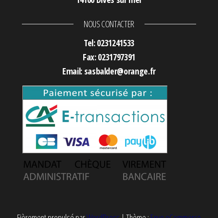
NOUS CONTACTER
Tel: 0231241533
Fax: 0231797391
Email: sasbalder@orange.fr
Fièrement propulsé par
WordPress
|
Thème :
Envo eCommerce