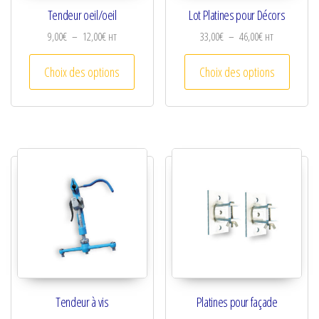
Tendeur oeil/oeil
Lot Platines pour Décors
Plage de prix : 9,00€ à 12,00€
Plage de prix :
9,00
€
–
12,00
€
33,00
€
–
46,00
€
HT
HT
Ce produit a plusieurs variations. Les optio
Ce prod
Choix des options
Choix des options
Tendeur à vis
Platines pour façade