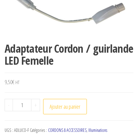
Adaptateur Cordon / guirlande
LED Femelle
9,50
€
HT
quantité de Adaptateur Cordon / guirlande LED Femelle
-
+
Ajouter au panier
UGS :
ADLUCO-F
Catégories :
CORDONS & ACCESSOIRES
,
Illuminations