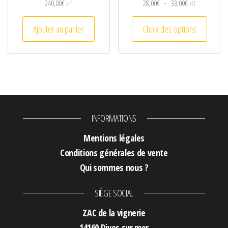
Plage de prix :
240,00
€
28,00
€
–
33,00
€
HT
HT
Ce prod
Ajouter au panier
Choix des options
INFORMATIONS
Mentions légales
Conditions générales de vente
Qui sommes nous ?
SIÈGE SOCIAL
ZAC de la vignerie
14160 Dives sur mer