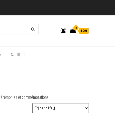
0
0,00€
S
BOUTIQUE
es cérémonies et commémorations.