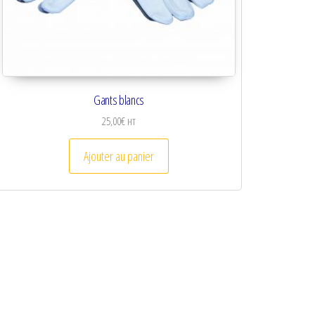
Gants blancs
25,00
€
HT
iations. Les options peuvent être choisies sur la page du produit
Ajouter au panier